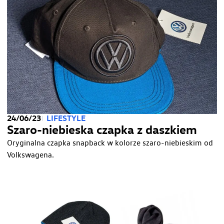
–
oryginalny
gadżet
dla
aktywnych”
24/06/23
LIFESTYLE
Szaro-niebieska czapka z daszkiem
Oryginalna czapka snapback w kolorze szaro-niebieskim od
Volkswagena.