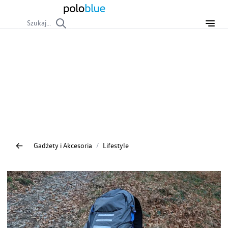
Szukaj...
Lifestyle
Wszystko, co łączy motoryzację z codziennym życiem i
stylem. Recenzje odzieży, akcesoriów z motywem Polo,
gadżetów biurowych, smyczy, oraz relacje z wydarzeń i
spotkań poświęconych kulturze samochodowej.
Gadżety i Akcesoria
/
Lifestyle