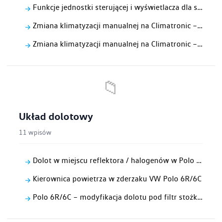
Funkcje jednostki sterującej i wyświetlacza dla systemu klimatyzacji Climatronic -E87- z jednostką sterującą Climatronic -J255-
Zmiana klimatyzacji manualnej na Climatronic – część 5: Instalacja czujnika G191
Zmiana klimatyzacji manualnej na Climatronic – część 4: instalacja nowych wiązek
📁
Układ dolotowy
11 wpisów
Dolot w miejscu reflektora / halogenów w Polo 6R/6C
Kierownica powietrza w zderzaku VW Polo 6R/6C
Polo 6R/6C – modyfikacja dolotu pod filtr stożkowy