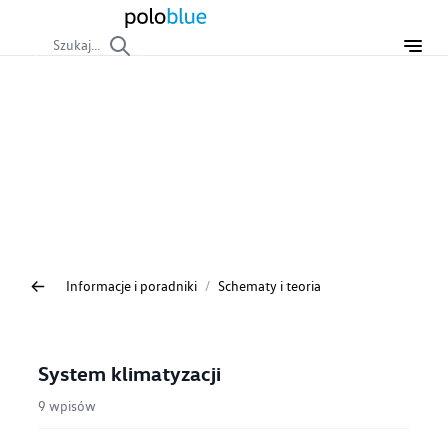
Szukaj...
Schematy i teoria
Baza wiedzy o układach elektrycznych VW Polo 6R. Znajdź
kompletne schematy połączeń, układy pinów BCM, dane
techniczne i teorię działania kluczowych systemów, takich
jak elektronika czy hamulce.
Informacje i poradniki
/
Schematy i teoria
System klimatyzacji
9 wpisów