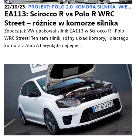
22/10/23
PROJEKT: POLO 2.0
KOMORA SILNIKA
WIEDZA TECHNICZNA
EA113: Scirocco R vs Polo R WRC
Street – różnice w komorze silnika
Zobacz jak VW upakował silnik EA113 w Scirocco R i Polo
WRC Street! Ten sam silnik, różny układ komory, i dlaczego
komora z Audi A1 wygląda najlepiej.