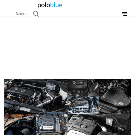
Szukaj...
EA113
EA113 to rodzina silników benzynowych produkowanych
przez Grupę Volkswagena, znana głównie z wersji 2.0
TFSI/TSI stosowanych w modelach sportowych.
Charakterystyczną cechą tej konstrukcji jest napęd wałków
rozrządu łańcuchem oraz napęd rozrządu realizowany za
pomocą paska. Jest to konstrukcja wywodząca się z
klasycznej serii EA827, od której różni się między innymi
zastosowaniem poprzecznego przepływu w głowicy
(crossflow) zamiast przeciwbieżnego (counterflow).