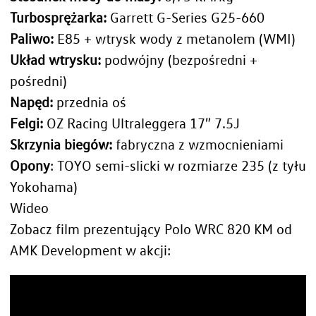
Turbosprężarka:
Garrett G-Series G25-660
Paliwo:
E85 + wtrysk wody z metanolem (WMI)
Układ wtrysku:
podwójny (bezpośredni +
pośredni)
Napęd:
przednia oś
Felgi:
OZ Racing Ultraleggera 17″ 7.5J
Skrzynia biegów:
fabryczna z wzmocnieniami
Opony
: TOYO semi-slicki w rozmiarze 235 (z tyłu
Yokohama)
Wideo
Zobacz film prezentujący Polo WRC 820 KM od
AMK Development w akcji: