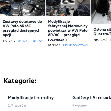
Zestawy dolotowe do
Modyfikacje
VW Polo 6R/6C –
fabrycznej kierownicy
Osłona si
przegląd dostępnych
powietrza w VW Polo
Quattro/
opcji
6R/6C – przegląd
rozwiązań
20/02/24
P
12/12/24
UKŁAD DOLOTOWY
07/12/24
UKŁAD DOLOTOWY
Kategorie
Modyfikacje i retrofity
Gadżety i Akcesori
174 wpisów
9 wpisów