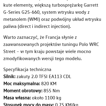
kute elementy, większą turbosprężarkę Garrett
G-Series G25-660, system wtrysku wody z
metanolem (WMI) oraz podwójny układ wtrysku
paliwa (direct i indirect injection).
Warto zaznaczyć, że Francja słynie z
zaawansowanych projektów tuningu Polo WRC
Street – w tym kraju powstaje wiele mocno
zmodyfikowanych wersji tego modelu.
Specyfikacja techniczna
Silnik:
zakuty 2.0 TFSI EA113 CDL
Moc maksymalna:
820 KM
Moment obrotowy:
855 Nm
Masa własna:
około 1100 kg
Stosunek mocy do masy:
0,75 KM/kg