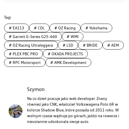
Tagi
#
EA113
#
CDL
#
OZ Racing
#
Yokohama
#
Garrett G-Series G25-660
#
WMI
#
OZ Racing Ultraleggera
#
LSD
#
BRIDE
#
AEM
#
PLEX PBC PRO
#
OKADA PROJECTS
#
RPC Motorsport
#
AMK Development
Szymon
Na co dzień pracuje jako web developer. Znany
również jako CNK, właściciel Volkswagena Polo 6R w
kolorze Shadow Blue, które posiada od 2011 roku. W
wolnym czasie wędruje po górach, jeździ na rowerze i
nieustannie udoskonala swoje auto.