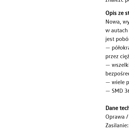
Opis ze 
Nowa, wy
w autach
jest pobó
— półokrą
przez cięż
— wszelki
bezpośred
— wiele 
— SMD 3
Dane tec
Oprawa /
Zasilanie