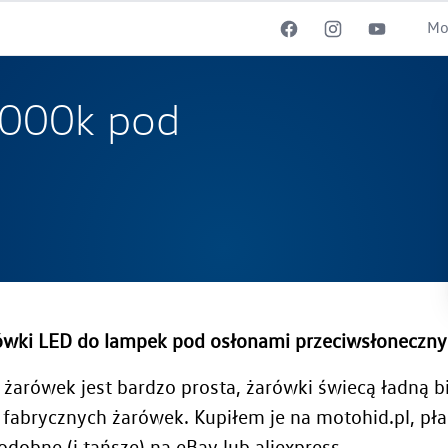
Mo
5000k pod
rówki LED do lampek pod osłonami przeciwsłoneczn
arówek jest bardzo prosta, żarówki świecą ładną bie
fabrycznych żarówek. Kupiłem je na motohid.pl, pła
odobne (i tańsze) na eBay lub aliexpress.