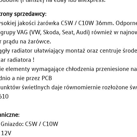
strony sprzedawcy
:
sokiej jakości żarówka C5W / C10W 36mm. Odporn
 grupy VAG (VW, Skoda, Seat, Audi) również w najn
r prądu na żarówce.
gły radiator ułatwiający montaż oraz centruje środ
ar radiatora !
e elementy wymagające chłodzenia przeniesione na 
nio a nie przez PCB
punktów świetlnych daje równomiernie rozłożone św
610
hniczne
:
 Gniazdo: C5W / C10W
: 12V