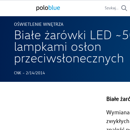
Szukaj...
OŚWIETLENIE WNĘTRZA
Białe żarówki LED ~
lampkami osłon
przeciwsłonecznych
-
CNK
2/14/2014
Białe ża
Wymiana ż
zwykłych 
znaleźć p