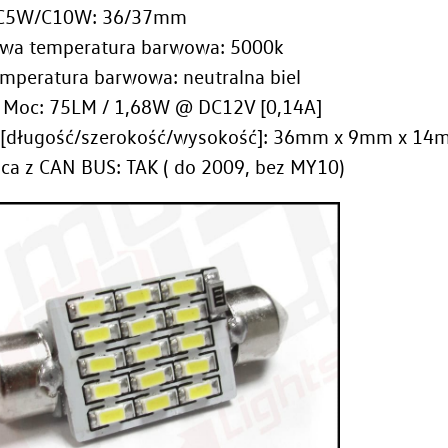
 C5W/C10W: 36/37mm
a temperatura barwowa: 5000k
emperatura barwowa: neutralna biel
/ Moc: 75LM / 1,68W @ DC12V [0,14A]
[długość/szerokość/wysokość]: 36mm x 9mm x 14
ca z CAN BUS: TAK ( do 2009, bez MY10)