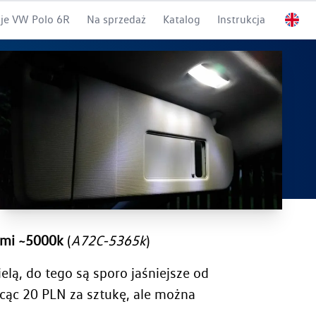
je VW Polo 6R
Na sprzedaż
Katalog
Instrukcja
ymi ~5000k
(
A72C-5365k
)
lą, do tego są sporo jaśniejsze od
cąc 20 PLN za sztukę, ale można