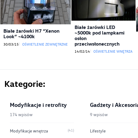
Białe żarówki LED
Białe żarówki H7 “Xenon
~5000k pod lampkami
Look” ~4100k
osłon
przeciwsłonecznych
30/03/15
OŚWIETLENIE ZEWNĘTRZNE
14/02/14
OŚWIETLENIE WNĘTRZA
Kategorie
Modyfikacje i retrofity
Gadżety i Akcesori
174 wpisów
9 wpisów
(41)
Modyfikacje wnętrza
Lifestyle