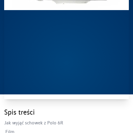
Spis treści
Jak wyjąć schowek z Polo 6R
Film