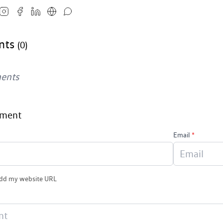
nts
(0)
ents
mment
Email
*
add my website URL