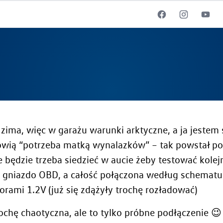
ę zima, więc w garażu warunki arktyczne, a ja jeste
wią “potrzeba matką wynalazków” – tak powstał pom
 będzie trzeba siedzieć w aucie żeby testować kolej
 gniazdo OBD, a całość połączona według schematu
rami 1.2V (już się zdążyły trochę rozładować)
ochę chaotyczna, ale to tylko próbne podłączenie 😉