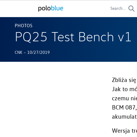
Search...
PHOTOS
PQ25 Test Bench v1
-
CNK
10/27/2019
Zbliża si
Jak to mó
czemu nie
BCM 087,
akumulato
Wersja tr