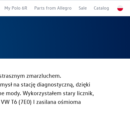
My Polo 6R
Parts from Allegro
Sale
Catalog
m strasznym zmarzluchem.
ysł na stację diagnostyczną, dzięki
ne mody. Wykorzystałem stary licznik,
 VW T6 (7E0) I zasilana ośmioma