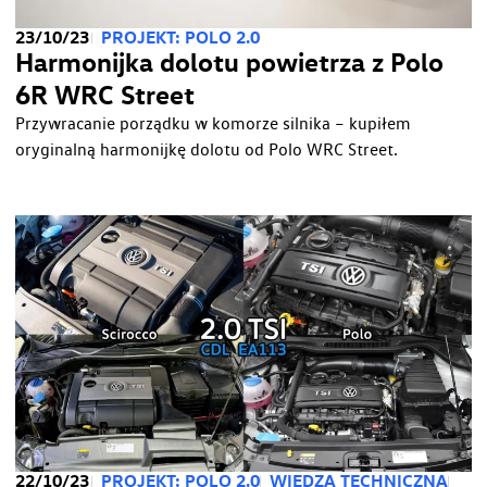
23/10/23
PROJEKT: POLO 2.0
Harmonijka dolotu powietrza z Polo
6R WRC Street
Przywracanie porządku w komorze silnika – kupiłem
oryginalną harmonijkę dolotu od Polo WRC Street.
22/10/23
PROJEKT: POLO 2.0
WIEDZA TECHNICZNA
KO