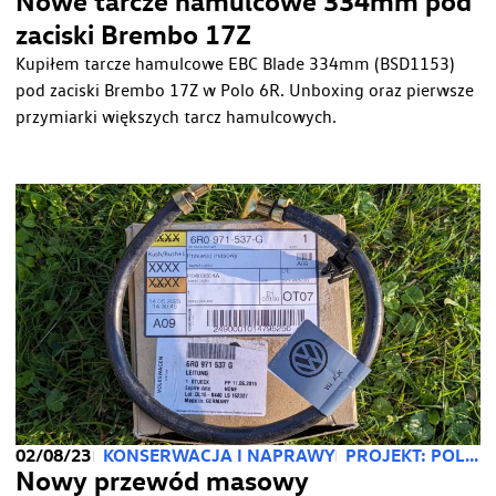
Nowe tarcze hamulcowe 334mm pod
zaciski Brembo 17Z
Kupiłem tarcze hamulcowe EBC Blade 334mm (BSD1153)
pod zaciski Brembo 17Z w Polo 6R. Unboxing oraz pierwsze
przymiarki większych tarcz hamulcowych.
02/08/23
KONSERWACJA I NAPRAWY
PROJEKT: POLO 2.0
Nowy przewód masowy