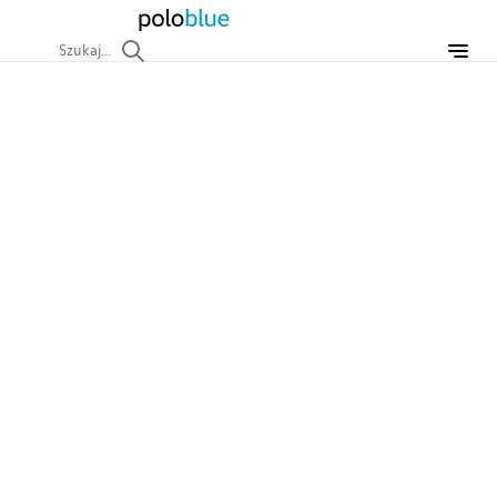
Szukaj...
Projekt:
Polo 2.0
(Swap 2.0 TSI)
Swap VW Polo 6R z 1.4 MPI na 2.0 TSI. Historia i opis
modyfikacji.