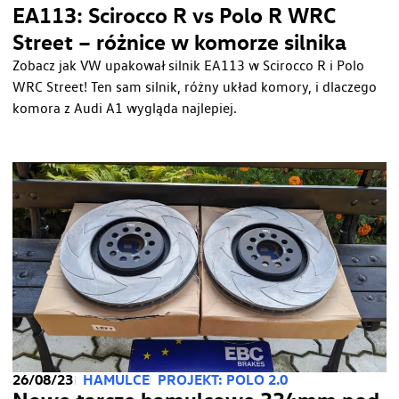
EA113: Scirocco R vs Polo R WRC
Street – różnice w komorze silnika
Zobacz jak VW upakował silnik EA113 w Scirocco R i Polo
WRC Street! Ten sam silnik, różny układ komory, i dlaczego
komora z Audi A1 wygląda najlepiej.
26/08/23
HAMULCE
PROJEKT: POLO 2.0