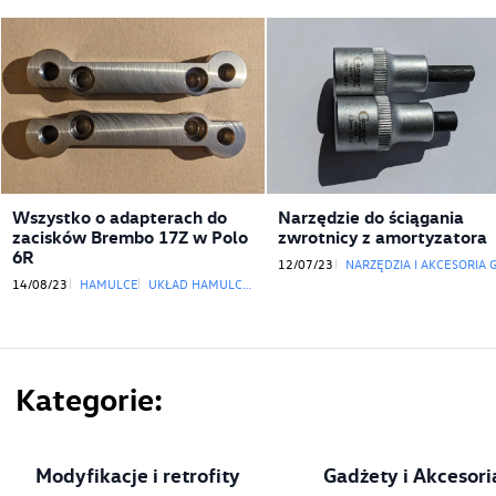
Wszystko o adapterach do
Narzędzie do ściągania
zacisków Brembo 17Z w Polo
zwrotnicy z amortyzatora
6R
12/07/23
NARZĘDZIA I AKCESORIA GARAŻO
14/08/23
HAMULCE
UKŁAD HAMULCOWY
Kategorie
Modyfikacje i retrofity
Gadżety i Akcesori