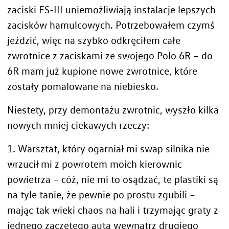
zaciski FS-III uniemożliwiają instalacje lepszych
zacisków hamulcowych. Potrzebowałem czymś
jeździć, więc na szybko odkręciłem całe
zwrotnice z zaciskami ze swojego Polo 6R – do
6R mam już kupione
nowe zwrotnice
, które
zostały
pomalowane na niebiesko
.
Niestety, przy demontażu zwrotnic, wyszło kilka
nowych mniej ciekawych rzeczy:
1. Warsztat, który ogarniał mi swap silnika nie
wrzucił mi z powrotem moich
kierownic
powietrza
– cóż, nie mi to osądzać, te plastiki są
na tyle tanie, że pewnie po prostu zgubili –
mając tak wieki chaos na hali i trzymając graty z
jednego zaczętego auta wewnątrz drugiego